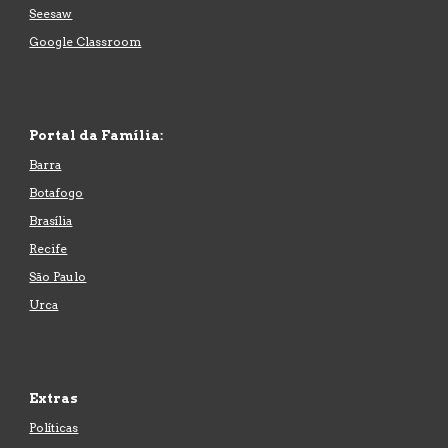
Seesaw
Google Classroom
Portal
da Família:
Barra
Botafogo
Brasília
Recife
São Paulo
Urca
Extras
Políticas