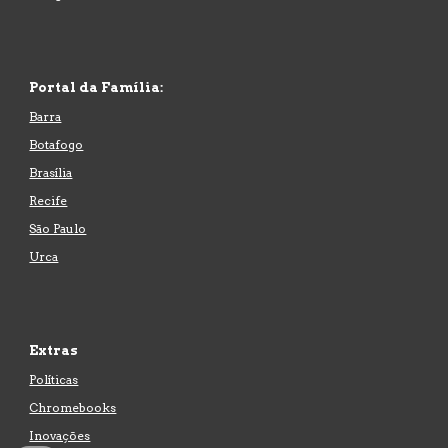
Portal
da Família:
Barra
Botafogo
Brasília
Recife
São Paulo
Urca
Extras
Políticas
Chromebooks
Inovações